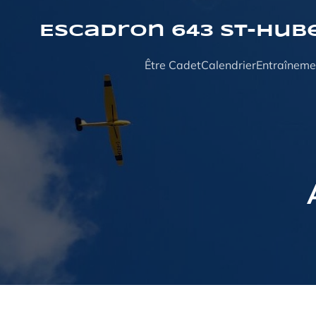
Aller
au
Escadron 643 St-Hub
contenu
Être Cadet
Calendrier
Entraîneme