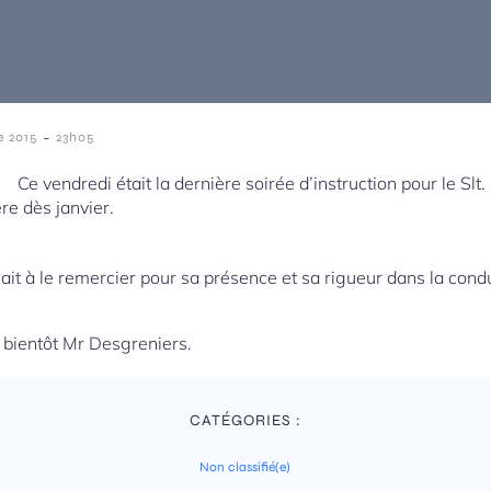
-
e 2015
23h05
Ce vendredi était la dernière soirée d’instruction pour le Slt
ère dès janvier.
it à le remercier pour sa présence et sa rigueur dans la condui
s bientôt Mr Desgreniers.
CATÉGORIES :
Non classifié(e)