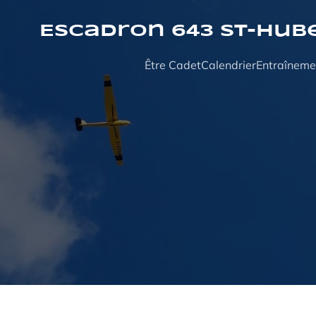
Aller
au
Escadron 643 St-Hub
contenu
Être Cadet
Calendrier
Entraîneme