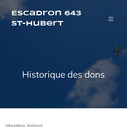
Aller
au
contenu
Escadron 643
St-Hubert
Historique des dons
[donation_history]