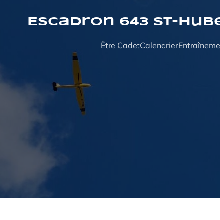
Aller
au
Escadron 643 St-Hub
contenu
Être Cadet
Calendrier
Entraîneme