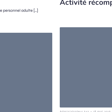
Activité récom
 le personnel adulte […]
-
Administrateur 643
18 mai 2016