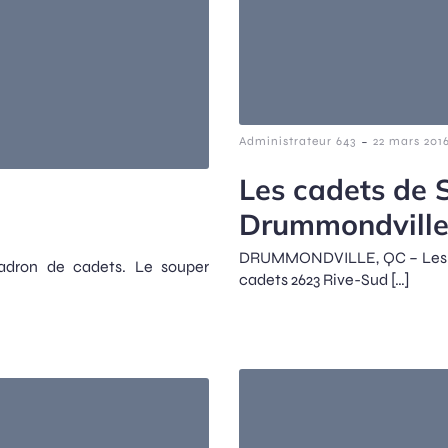
-
Administrateur 643
22 mars 201
Les cadets de S
Drummondvill
DRUMMONDVILLE, QC – Les jeu
adron de cadets. Le souper
cadets 2623 Rive-Sud […]