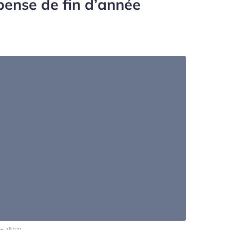
pense de fin d’année
-
18h21