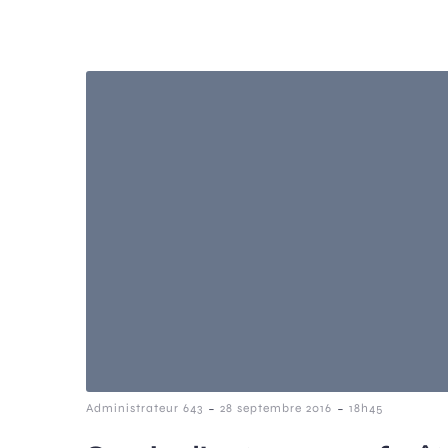
-
-
Administrateur 643
28 septembre 2016
18h45