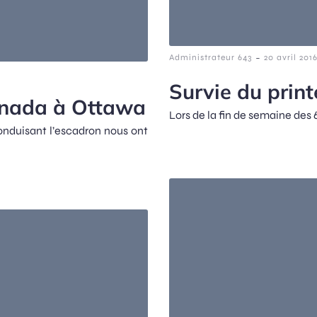
-
Administrateur 643
20 avril 201
Survie du prin
anada à Ottawa
Lors de la fin de semaine des 6
conduisant l’escadron nous ont