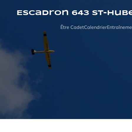
Aller
au
Escadron 643 St-Hub
contenu
Être Cadet
Calendrier
Entraîneme