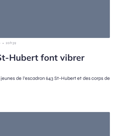
-
6
20h39
t-Hubert font vibrer
e
nes de l’escadron 643 St-Hubert et des corps de